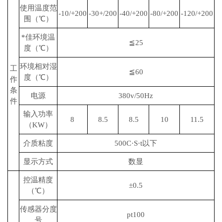
使用温度范
-10/+200
-30+/200
-40/+200
-80/+200
-120/+200
围（℃）
*佳环境温
≦25
度（℃）
环境相对湿
工
≦60
度（℃）
作
条
电源
380v/50Hz
件
输入功率
8
8.5
8.5
10
11.5
（KW）
介质粘度
500C·S·t以下
显示方式
数显
控温精度
±0.5
（℃）
传感器分度
pt100
号