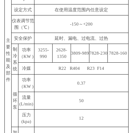
设定方式
在使用温度范围内任意设定
仪表调节范
-150～+200
围（℃）
安全保护
延时、漏电、过电流、过热
主
要
制
功率
3255-
2628-
3809-989
7828-230
7828-160
性
冷
（KW )
990
1350
能
系
及
冷媒
R22 R404 R23 F14
统
部
件
功率
0.37
（KW )
循
流量
环
50
(L/min)
泵
压力
12
(kpa)
加